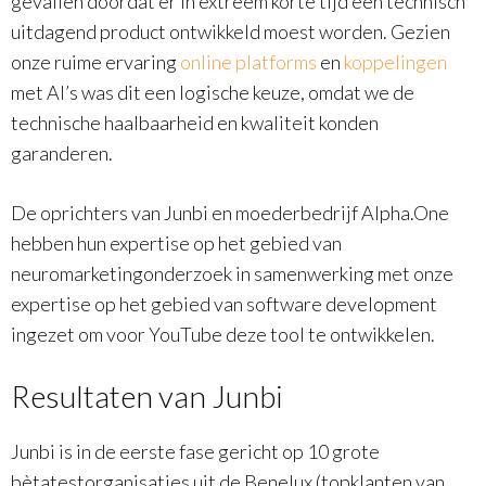
gevallen doordat er in extreem korte tijd een technisch
uitdagend product ontwikkeld moest worden. Gezien
onze ruime ervaring
online platforms
en
koppelingen
met AI’s was dit een logische keuze, omdat we de
technische haalbaarheid en kwaliteit konden
garanderen.
De oprichters van Junbi en moederbedrijf Alpha.One
hebben hun expertise op het gebied van
neuromarketingonderzoek in samenwerking met onze
expertise op het gebied van software development
ingezet om voor YouTube deze tool te ontwikkelen.
Resultaten van Junbi
Junbi is in de eerste fase gericht op 10 grote
bètatestorganisaties uit de Benelux (topklanten van