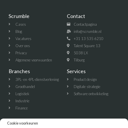
Scrumble
Contact
Cases
Contactpagina
Blog
info@scrumble.nl
Vacatures
+31 13 535 6210
Over ons
Talent Square 13
Privacy
5038 LX
Algemene voorwaarden
Tilburg
Branches
Services
3PL- en 4PL-dienstverlening
Product design
Groothandel
Digitale strategie
Logistiek
Software ontwikkeling
Industrie
Finance
Cookie voorkeuren