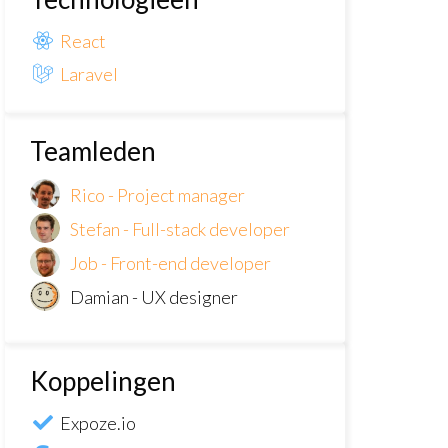
React
Laravel
Teamleden
Rico - Project manager
Stefan - Full-stack developer
Job - Front-end developer
Damian - UX designer
Koppelingen
Expoze.io