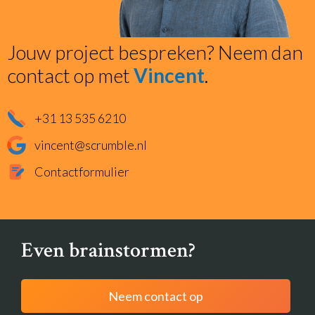
Jouw project bespreken? Neem dan
contact op met
Vincent
.
+31 13 535 6210
vincent@scrumble.nl
Contactformulier
Even brainstormen?
Neem contact op