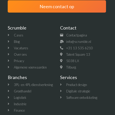
Neem contact op
Scrumble
Contact
Cases
Contactpagina
Blog
info@scrumble.nl
Vacatures
+31 13 535 6210
Over ons
Talent Square 13
Privacy
5038 LX
Algemene voorwaarden
Tilburg
Branches
Services
3PL- en 4PL-dienstverlening
Product design
Groothandel
Digitale strategie
Logistiek
Software ontwikkeling
Industrie
Finance