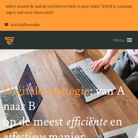
Iedere maand de laatste inzichten en tools in jouw inbox? Schrijf je vandaag
nog in voor onze nieuwsbrief:
Inschrijfformulier
Menu
Digitale strategie
: van A
naar B
op de meest
efficiënte
en
effectieve
manier.