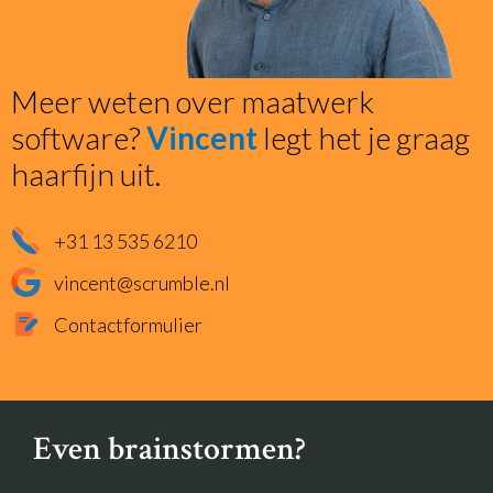
Meer weten over maatwerk
software?
Vincent
legt het je graag
haarfijn uit.
+31 13 535 6210
vincent@scrumble.nl
Contactformulier
Even brainstormen?