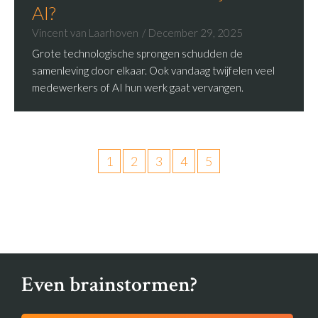
AI?
Vincent van Laarhoven
December 29, 2025
Grote technologische sprongen schudden de
samenleving door elkaar. Ook vandaag twijfelen veel
medewerkers of AI hun werk gaat vervangen.
1
2
3
4
5
Even brainstormen?