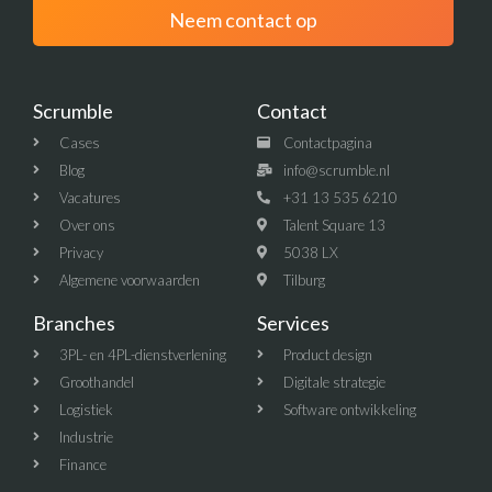
Neem contact op
Scrumble
Contact
Cases
Contactpagina
Blog
info@scrumble.nl
Vacatures
+31 13 535 6210
Over ons
Talent Square 13
Privacy
5038 LX
Algemene voorwaarden
Tilburg
Branches
Services
3PL- en 4PL-dienstverlening
Product design
Groothandel
Digitale strategie
Logistiek
Software ontwikkeling
Industrie
Finance