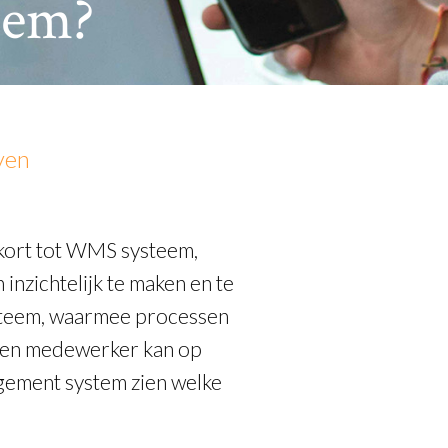
eem?
ven
kort tot WMS systeem,
nzichtelijk te maken en te
systeem, waarmee processen
Een medewerker kan op
gement system zien welke