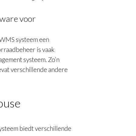
tware voor
m WMS systeem een
orraadbeheer is vaak
agement systeem. Zo’n
vat verschillende andere
ouse
steem biedt verschillende