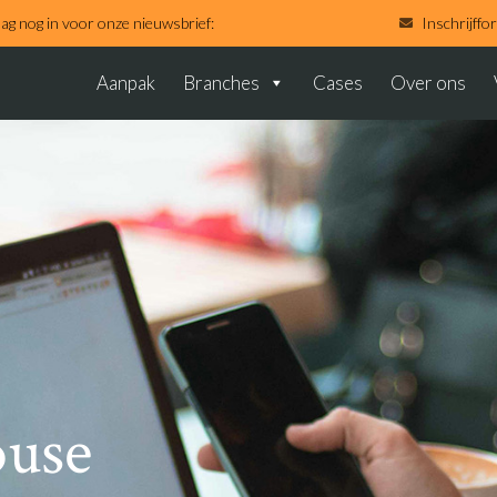
aag nog in voor onze nieuwsbrief:
Inschrijffo
Aanpak
Branches
Cases
Over ons
ouse