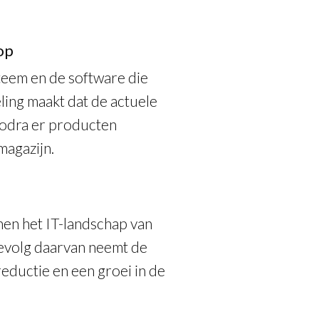
op
eem en de software die
ing maakt dat de actuele
zodra er producten
agazijn.
nen het IT-landschap van
evolg daarvan neemt de
reductie en een groei in de