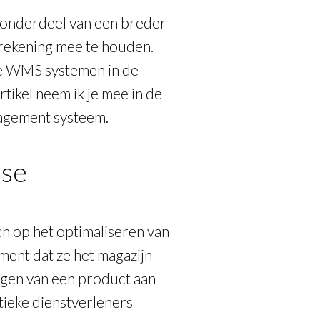
 onderdeel van een breder
 rekening mee te houden.
de WMS systemen in de
rtikel neem ik je mee in de
agement systeem.
use
h op het optimaliseren van
ent dat ze het magazijn
agen van een product aan
stieke dienstverleners