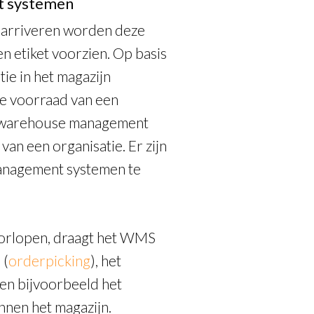
t systemen
 arriveren worden deze
n etiket voorzien. Op basis
ie in het magazijn
de voorraad van een
et warehouse management
an een organisatie. Er zijn
anagement systemen te
doorlopen, draagt het WMS
 (
orderpicking
), het
en bijvoorbeeld het
nnen het magazijn.