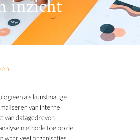
n inzicht
ven
ologieën als kunstmatige
timaliseren van interne
act van datagedreven
 analyse methode toe op de
en waar veel organisaties