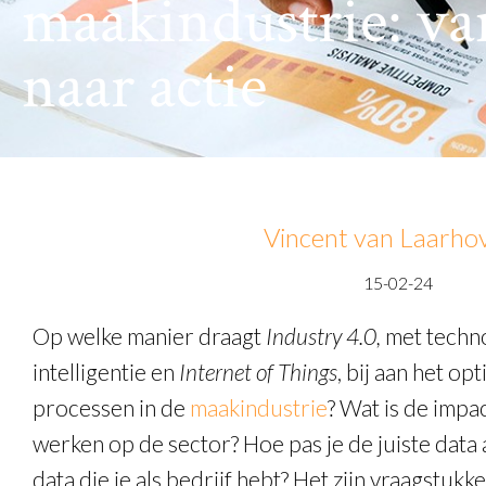
maakindustrie: va
naar actie
Vincent van Laarho
15-02-24
Op welke manier draagt
Industry 4.0,
met techn
intelligentie en
Internet of Things
, bij aan het op
processen in de
maakindustrie
? Wat is de imp
werken op de sector? Hoe pas je de juiste data
data die je als bedrijf hebt? Het zijn vraagstukk