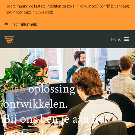
Iedere maand de laatste inzichten en tools in jouw inbox? Schrijf je vandaag
nog in voor onze nieuwsbrief:
Inschrijfformulier
Menu
SaaS
oplossing
ontwikkelen.
Bij ons ben je aan het
juiste adres.