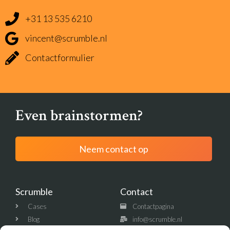
+31 13 535 6210
vincent@scrumble.nl
Contactformulier
Even brainstormen?
Neem contact op
Scrumble
Contact
Cases
Contactpagina
Blog
info@scrumble.nl