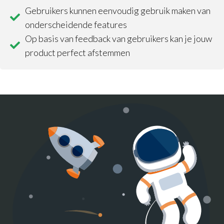
Gebruikers kunnen eenvoudig gebruik maken van
onderscheidende features
Op basis van feedback van gebruikers kan je jouw
product perfect afstemmen