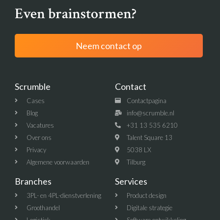
Even brainstormen?
Neem contact op
Scrumble
Contact
Cases
Contactpagina
Blog
info@scrumble.nl
Vacatures
+31 13 535 6210
Over ons
Talent Square 13
Privacy
5038 LX
Algemene voorwaarden
Tilburg
Branches
Services
3PL- en 4PL-dienstverlening
Product design
Groothandel
Digitale strategie
Logistiek
Software ontwikkeling