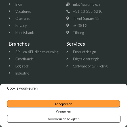
Blog
info@scrumble.nl
Vacatures
+31 13 535 6210
Over ons
Talent Square 13
Privacy
5038 LX
Kennisbank
Tilburg
Branches
Services
3PL- en 4PL-dienstverlening
Product design
Groothandel
Digitale strategie
Logistiek
Software ontwikkeling
Industrie
Cookie voorkeuren
Copyright © 2025 Scrumble. All rights reserved.
Accepteren
Weigeren
Voorkeuren bekijken