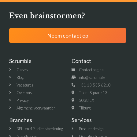
Even brainstormen?
Neem contact op
Scrumble
Contact
Cases
Contactpagina
Blog
info@scrumble.nl
Vacatures
+31 13 535 6210
Over ons
Talent Square 13
Privacy
5038 LX
Algemene voorwaarden
Tilburg
Branches
Services
3PL- en 4PL-dienstverlening
Product design
Groothandel
Digitale strategie