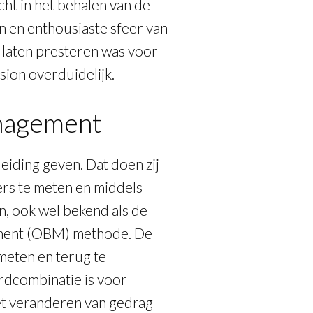
cht in het behalen van de
n en enthousiaste sfeer van
e laten presteren was voor
ion overduidelijk.
nagement
leiding geven. Dat doen zij
rs te meten en middels
n, ook wel bekend als de
ement (OBM) methode. De
meten en terug te
rdcombinatie is voor
et veranderen van gedrag