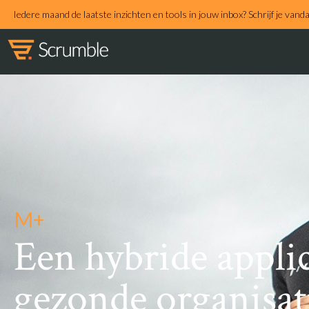
Iedere maand de laatste inzichten en tools in jouw inbox? Schrijf je vand
M+
Een hybride appli
gezonde organisati