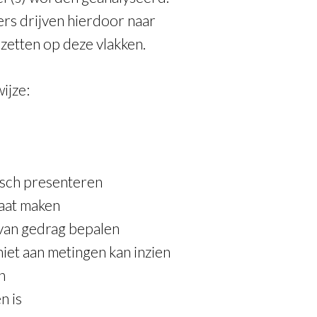
ers drijven hierdoor naar
zetten op deze vlakken.
ijze:
fisch presenteren
maat maken
 van gedrag bepalen
iet aan metingen kan inzien
n
n is