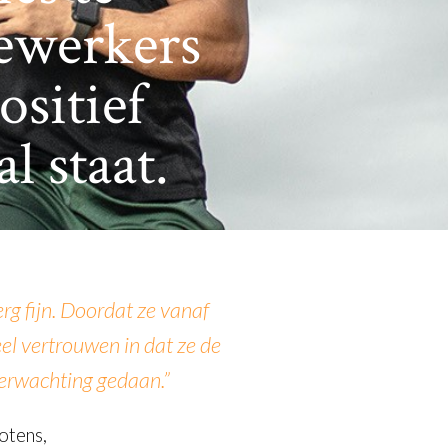
ewerkers
ositief
l staat.
rg fijn. Doordat ze vanaf
eel vertrouwen in dat ze de
verwachting gedaan.”
otens,