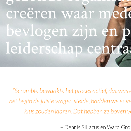
creëren waar med
bevlogen zijn en p
leiderschap centraa
“Scrumble bewaakte het proces actief, dat was e
het begin de juiste vragen stelde, hadden we er v
klus zouden klaren. Dat hebben ze boven 
– Dennis Siliacus en Ward Gro