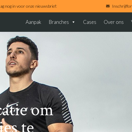
aag nog in voor onze nieuwsbrief:
Inschrijffo
Aanpak
Branches
Cases
Over ons
catie om
es te