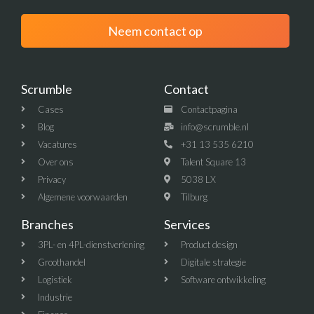
Neem contact op
Scrumble
Contact
Cases
Contactpagina
Blog
info@scrumble.nl
Vacatures
+31 13 535 6210
Over ons
Talent Square 13
Privacy
5038 LX
Algemene voorwaarden
Tilburg
Branches
Services
3PL- en 4PL-dienstverlening
Product design
Groothandel
Digitale strategie
Logistiek
Software ontwikkeling
Industrie